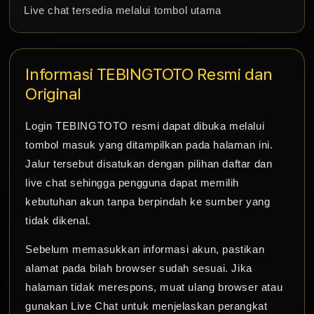
Live chat tersedia melalui tombol utama
Informasi TEBINGTOTO Resmi dan
Original
Login TEBINGTOTO resmi dapat dibuka melalui
tombol masuk yang ditampilkan pada halaman ini.
Jalur tersebut disatukan dengan pilihan daftar dan
live chat sehingga pengguna dapat memilih
kebutuhan akun tanpa berpindah ke sumber yang
tidak dikenal.
Sebelum memasukkan informasi akun, pastikan
alamat pada bilah browser sudah sesuai. Jika
halaman tidak merespons, muat ulang browser atau
gunakan Live Chat untuk menjelaskan perangkat