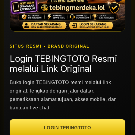
SITUS RESMI • BRAND ORIGINAL
Login TEBINGTOTO Resmi
melalui Link Original
Buka login TEBINGTOTO resmi melalui link
original, lengkap dengan jalur daftar,
pemeriksaan alamat tujuan, akses mobile, dan
bantuan live chat.
LOGIN TEBINGTOTO