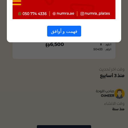
فهمت و أوافق
فئة : خصوصي
السعر
6,500
الكود :
X
50433
الرقم :
وقت اخر تحديث
منذ 3 أسابيع
صاحب اللوحة
OIMEER
وقت الانشاء
منذ سنة