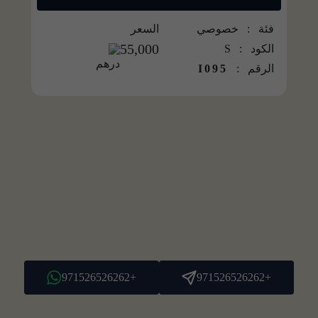
فئة : خصوصي
السعر
55,000
الكود :
S
الرقم :
I095
+971526526262
+971526526262