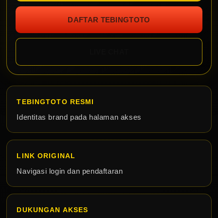
DAFTAR TEBINGTOTO
LIVE CHAT
TEBINGTOTO RESMI
Identitas brand pada halaman akses
LINK ORIGINAL
Navigasi login dan pendaftaran
DUKUNGAN AKSES