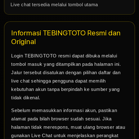
Live chat tersedia melalui tombol utama
Informasi TEBINGTOTO Resmi dan
Original
Login TEBINGTOTO resmi dapat dibuka melalui
tombol masuk yang ditampilkan pada halaman ini.
Jalur tersebut disatukan dengan pilihan daftar dan
live chat sehingga pengguna dapat memilih
kebutuhan akun tanpa berpindah ke sumber yang
tidak dikenal.
Sebelum memasukkan informasi akun, pastikan
alamat pada bilah browser sudah sesuai. Jika
halaman tidak merespons, muat ulang browser atau
gunakan Live Chat untuk menjelaskan perangkat