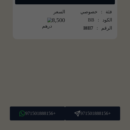
فئة : خصوصي
السعر
8,500
الكود :
BB
الرقم :
I8II7
+971501888156
+971501888156