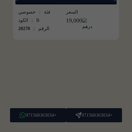
السعر
فئة : خصوصي
19,000
B
الكود :
الرقم :
20270
+971568363034
+971568363034