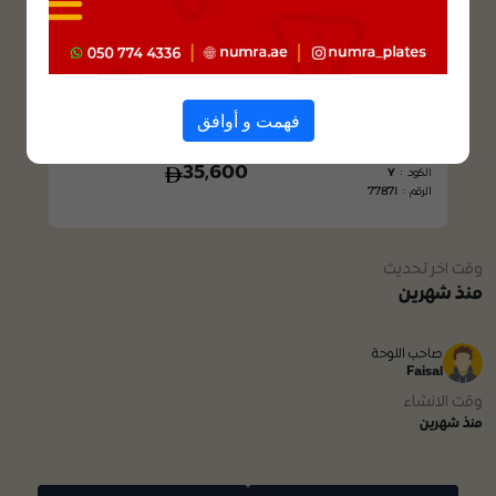
فهمت و أوافق
فئة : خصوصي
السعر
35,600
الكود :
Y
7787I
الرقم :
وقت اخر تحديث
منذ شهرين
صاحب اللوحة
Faisal
وقت الانشاء
منذ شهرين