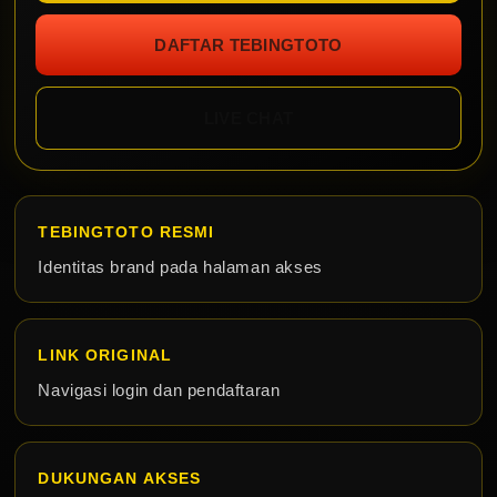
DAFTAR TEBINGTOTO
LIVE CHAT
TEBINGTOTO RESMI
Identitas brand pada halaman akses
LINK ORIGINAL
Navigasi login dan pendaftaran
DUKUNGAN AKSES