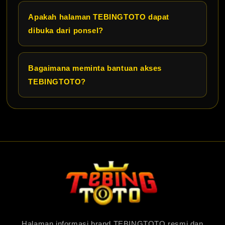
Apakah halaman TEBINGTOTO dapat
dibuka dari ponsel?
Bagaimana meminta bantuan akses
TEBINGTOTO?
Halaman informasi brand TEBINGTOTO resmi dan