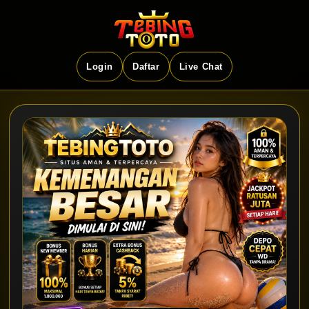
Login
Daftar
Live Chat